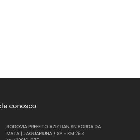
ale conosco
RODOVIA PREFEITO AZIZ LIAN SN BORDA DA
MATA | JAGUARIUNA / SP - KM 28,4