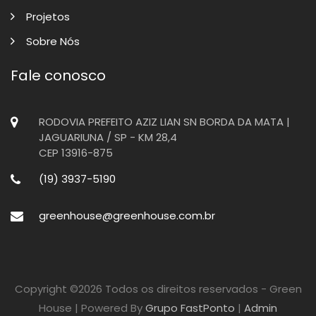
Projetos
Sobre Nós
Fale conosco
RODOVIA PREFEITO AZIZ LIAN SN BORDA DA MATA |
JAGUARIUNA / SP - KM 28,4
Sobre Nós
CEP 13916-875
(19) 3937-5190
Home
Sobre Nós
greenhouse@greenhouse.com.br
Copyright ©
2026 Todos os direitos reservados - Green
House | Powered By
Grupo FastPonto
|
Admin